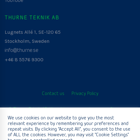
YouTube
THURNE TEKNIK AB
Lugnets Allé 1, SE-120 65
Stockholm, Sweden
info@thurne.se
+46 8 5576 9300
Contact us
Privacy Policy
© Thurne Teknik AB. Wszelkie prawa zastrzeżone. Stworzone
przez
www.aurianagency.lv
We use cookies on our website to give you the most
relevant experience by remembering your preferences and
.
repeat visits. By clicking “Accept All”, you consent to the use
of ALL the cookies. However, you may visit "Cookie Settings"