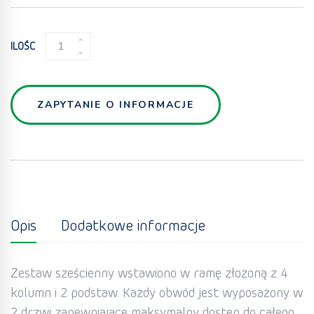
SPAWANY
ILOŚĆ
PŁYTOWY
WYMIENNIK
CIEPŁA
(HEATEX
ZAPYTANIE O INFORMACJE
HXE)
QUANTITY
Opis
Dodatkowe informacje
Zestaw sześcienny wstawiono w ramę złożoną z 4
kolumn i 2 podstaw. Każdy obwód jest wyposażony w
2 drzwi zapewniające maksymalny dostęp do całego