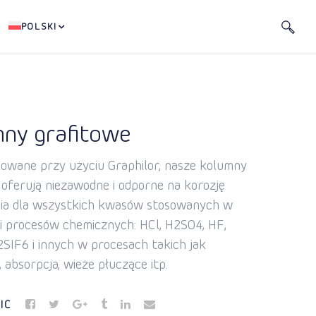
POLSKI
ny grafitowe
wane przy użyciu Graphilor, nasze kolumny
 oferują niezawodne i odporne na korozję
ia dla wszystkich kwasów stosowanych w
i procesów chemicznych: HCl, H2SO4, HF,
SIF6 i innych w procesach takich jak
, absorpcja, wieże płuczące itp.
IĆ