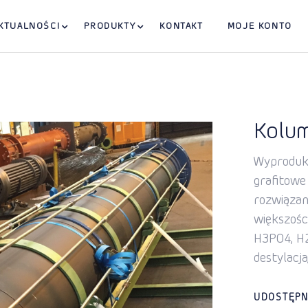
KTUALNOŚCI
PRODUKTY
KONTAKT
MOJE KONTO
Kolum
Wyproduko
grafitowe
rozwiązan
większośc
H3PO4, H2
destylacja
UDOSTĘPN