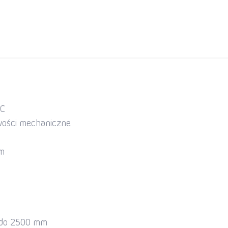
°C
wości mechaniczne
em
 do 2500 mm