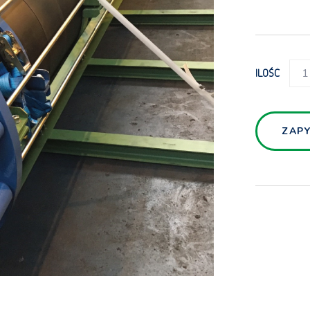
KOL
ILOŚĆ
GRA
QUAN
ZAPY